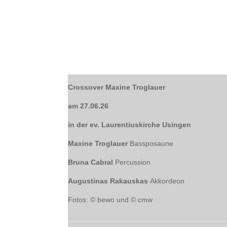
Crossover Maxine Troglauer
am 27.06.26
in der ev. Laurentiuskirche Usingen
Maxine Troglauer
Bassposaune
Bruna Cabral
Percussion
Augustinas Rakauskas
Akkordeon
Fotos: © bewo und © cmw