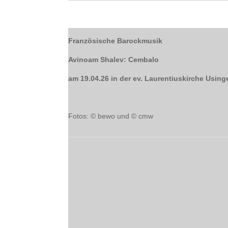
Französische Barockmusik
Avinoam Shalev: Cembalo
am 19.04.26 in der ev. Laurentiuskirche Using
Fotos: © bewo und © cmw