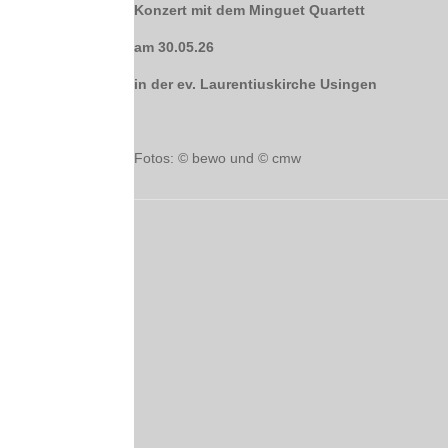
Konzert mit dem Minguet Quartett
am 30.05.26
in der ev. Laurentiuskirche Usingen
Fotos: © bewo und © cmw