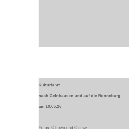
Kulturfahrt
nach Gelnhausen und auf die Ronneburg
am 10.05.26
Fotos: © bewo und © cmw