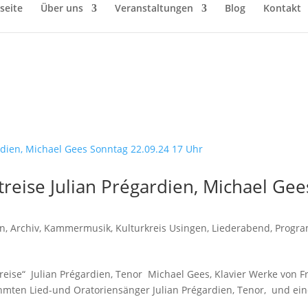
seite
Über uns
Veranstaltungen
Blog
Kontakt
reise Julian Prégardien, Michael Gee
in
,
Archiv
,
Kammermusik
,
Kulturkreis Usingen
,
Liederabend
,
Progr
“ Julian Prégardien, Tenor Michael Gees, Klavier Werke von F
hmten Lied-und Oratoriensänger Julian Prégardien, Tenor, und ei