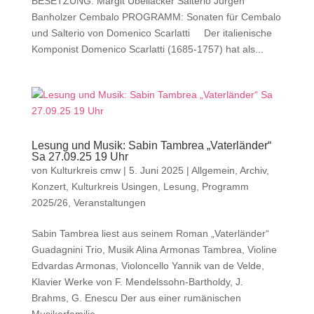
BESETZUNG: Margit Übellacker Salterio Jürgen
Banholzer Cembalo PROGRAMM: Sonaten für Cembalo
und Salterio von Domenico Scarlatti Der italienische
Komponist Domenico Scarlatti (1685-1757) hat als...
Lesung und Musik: Sabin Tambrea „Vaterländer“
Sa 27.09.25 19 Uhr
von
Kulturkreis cmw
|
5. Juni 2025
|
Allgemein
,
Archiv
,
Konzert
,
Kulturkreis Usingen
,
Lesung
,
Programm
2025/26
,
Veranstaltungen
Sabin Tambrea liest aus seinem Roman „Vaterländer“
Guadagnini Trio, Musik Alina Armonas Tambrea, Violine
Edvardas Armonas, Violoncello Yannik van de Velde,
Klavier Werke von F. Mendelssohn-Bartholdy, J.
Brahms, G. Enescu Der aus einer rumänischen