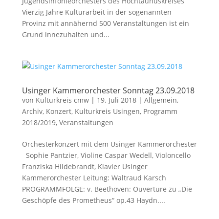
Jugendsinfonieorchesters des Hochtaunuskreises
Vierzig Jahre Kulturarbeit in der sogenannten
Provinz mit annähernd 500 Veranstaltungen ist ein
Grund innezuhalten und...
Usinger Kammerorchester Sonntag 23.09.2018
von
Kulturkreis cmw
|
19. Juli 2018
|
Allgemein
,
Archiv
,
Konzert
,
Kulturkreis Usingen
,
Programm
2018/2019
,
Veranstaltungen
Orchesterkonzert mit dem Usinger Kammerorchester
Sophie Pantzier, Violine Caspar Wedell, Violoncello
Franziska Hildebrandt, Klavier Usinger
Kammerorchester Leitung: Waltraud Karsch
PROGRAMMFOLGE: v. Beethoven: Ouvertüre zu „Die
Geschöpfe des Prometheus“ op.43 Haydn....