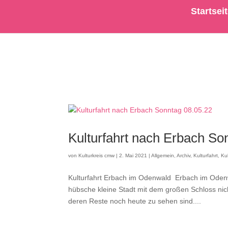
Startsei
Kulturfahrt nach Erbach So
von
Kulturkreis cmw
|
2. Mai 2021
|
Allgemein
,
Archiv
,
Kulturfahrt
,
Ku
Kulturfahrt Erbach im Odenwald Erbach im Odenwa
hübsche kleine Stadt mit dem großen Schloss nic
deren Reste noch heute zu sehen sind....