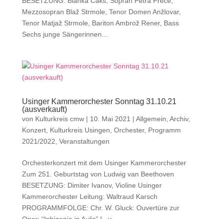
BESETZUNG: Blanka Čakš, Sopran Petra Frece,
Mezzosopran Blaž Strmole, Tenor Domen Anžlovar,
Tenor Matjaž Strmole, Bariton Ambrož Rener, Bass
Sechs junge Sängerinnen...
Usinger Kammerorchester Sonntag 31.10.21
(ausverkauft)
von
Kulturkreis cmw
|
10. Mai 2021
|
Allgemein
,
Archiv
,
Konzert
,
Kulturkreis Usingen
,
Orchester
,
Programm
2021/2022
,
Veranstaltungen
Orchesterkonzert mit dem Usinger Kammerorchester
Zum 251. Geburtstag von Ludwig van Beethoven
BESETZUNG: Dimiter Ivanov, Violine Usinger
Kammerorchester Leitung: Waltraud Karsch
PROGRAMMFOLGE: Chr. W. Gluck: Ouvertüre zur