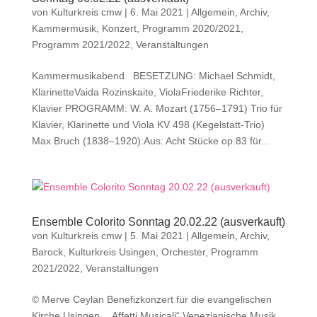
von
Kulturkreis cmw
|
6. Mai 2021
|
Allgemein
,
Archiv
,
Kammermusik
,
Konzert
,
Programm 2020/2021
,
Programm 2021/2022
,
Veranstaltungen
Kammermusikabend BESETZUNG: Michael Schmidt,
KlarinetteVaida Rozinskaite, ViolaFriederike Richter,
Klavier PROGRAMM: W. A. Mozart (1756–1791) Trio für
Klavier, Klarinette und Viola KV 498 (Kegelstatt-Trio)
Max Bruch (1838–1920):Aus: Acht Stücke op.83 für...
Ensemble Colorito Sonntag 20.02.22 (ausverkauft)
von
Kulturkreis cmw
|
5. Mai 2021
|
Allgemein
,
Archiv
,
Barock
,
Kulturkreis Usingen
,
Orchester
,
Programm
2021/2022
,
Veranstaltungen
© Merve Ceylan Benefizkonzert für die evangelischen
Kirche Usingen „Affetti Musicali“ Venezianische Musik