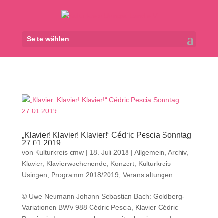
Seite wählen
„Klavier! Klavier! Klavier!“ Cédric Pescia Sonntag
27.01.2019
von
Kulturkreis cmw
|
18. Juli 2018
|
Allgemein
,
Archiv
,
Klavier
,
Klavierwochenende
,
Konzert
,
Kulturkreis
Usingen
,
Programm 2018/2019
,
Veranstaltungen
© Uwe Neumann Johann Sebastian Bach: Goldberg-
Variationen BWV 988 Cédric Pescia, Klavier Cédric