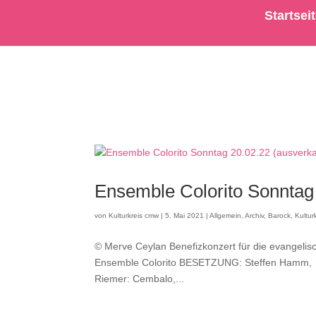
Startsei
Ensemble Colorito Sonntag 
von
Kulturkreis cmw
|
5. Mai 2021
|
Allgemein
,
Archiv
,
Barock
,
Kultur
© Merve Ceylan Benefizkonzert für die evangelis
Ensemble Colorito BESETZUNG: Steffen Hamm, Don
Riemer: Cembalo,...