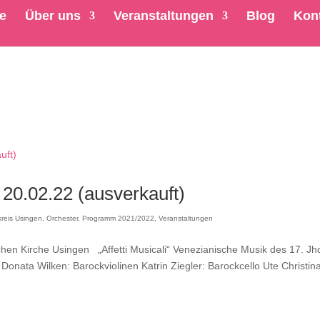
te
Über uns
Veranstaltungen
Blog
Kon
20.02.22 (ausverkauft)
kreis Usingen
,
Orchester
,
Programm 2021/2022
,
Veranstaltungen
chen Kirche Usingen „Affetti Musicali“ Venezianische Musik des 17. J
ata Wilken: Barockviolinen Katrin Ziegler: Barockcello Ute Christin