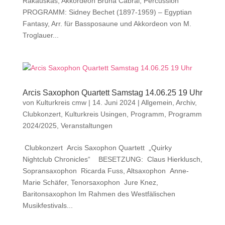
Rakauskas, Akkordeon Bruna Cabral, Percussion
PROGRAMM: Sidney Bechet (1897-1959) – Egyptian
Fantasy, Arr. für Bassposaune und Akkordeon von M.
Troglauer...
Arcis Saxophon Quartett Samstag 14.06.25 19 Uhr
von
Kulturkreis cmw
|
14. Juni 2024
|
Allgemein
,
Archiv
,
Clubkonzert
,
Kulturkreis Usingen
,
Programm
,
Programm
2024/2025
,
Veranstaltungen
Clubkonzert Arcis Saxophon Quartett „Quirky
Nightclub Chronicles“ BESETZUNG: Claus Hierklusch,
Sopransaxophon Ricarda Fuss, Altsaxophon Anne-
Marie Schäfer, Tenorsaxophon Jure Knez,
Baritonsaxophon Im Rahmen des Westfälischen
Musikfestivals...