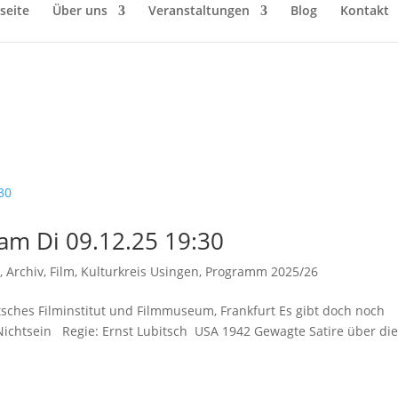
seite
Über uns
Veranstaltungen
Blog
Kontakt
 am Di 09.12.25 19:30
n
,
Archiv
,
Film
,
Kulturkreis Usingen
,
Programm 2025/26
utsches Filminstitut und Filmmuseum, Frankfurt Es gibt doch noch
ichtsein Regie: Ernst Lubitsch USA 1942 Gewagte Satire über di