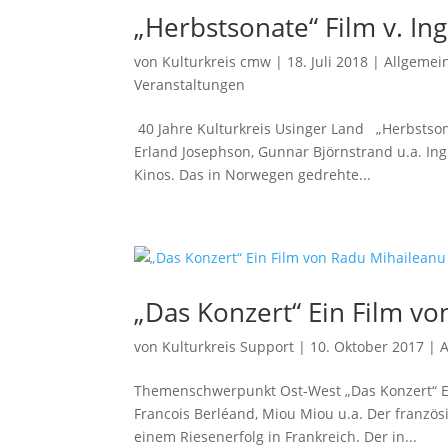
„Herbstsonate“ Film v. I
von
Kulturkreis cmw
|
18. Juli 2018
|
Allgemei
Veranstaltungen
40 Jahre Kulturkreis Usinger Land „Herbstso
Erland Josephson, Gunnar Björnstrand u.a. In
Kinos. Das in Norwegen gedrehte...
„Das Konzert“ Ein Film v
von
Kulturkreis Support
|
10. Oktober 2017
|
A
Themenschwerpunkt Ost-West „Das Konzert“ Ei
Francois Berléand, Miou Miou u.a. Der französ
einem Riesenerfolg in Frankreich. Der in...