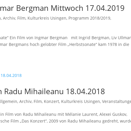
ngmar Bergman Mittwoch 17.04.2019
n
,
Archiv
,
Film
,
Kulturkreis Usingen
,
Programm 2018/2019
,
nate“ Ein Film von Ingmar Bergman mit Ingrid Bergman, Liv Ullma
gmar Bergmans hoch gelobter Film „Herbstsonate“ kam 1978 in die
on Radu Mihaileanu 18.04.2018
llgemein
,
Archiv
,
Film
,
Konzert
,
Kulturkreis Usingen
,
Veranstaltung
n Film von Radu Mihaileanu mit Mélanie Laurent, Alexei Guskov,
ische Film „Das Konzert“, 2009 von Radu Mihaileanu gedreht, wurd